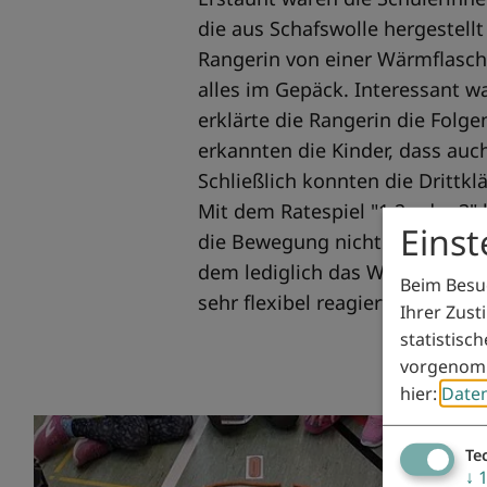
die aus Schafswolle hergestellt
Rangerin von einer Wärmflasche
alles im Gepäck. Interessant w
erklärte die Rangerin die Folg
erkannten die Kinder, dass auc
Schließlich konnten die Drittk
Mit dem Ratespiel "1,2 oder 3"
Eins
die Bewegung nicht zu kurz. In
dem lediglich das Wetter besse
Beim Besuc
sehr flexibel reagiert und die S
Ihrer Zust
statistisc
vorgenomm
hier:
Date
Te
↓