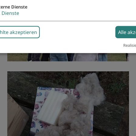
terne Dienste
2
Dienste
lte akzeptieren
Alle ak
Realisi