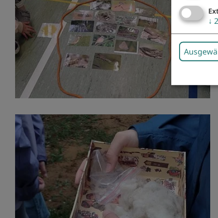
Ex
↓
Ausgewäh