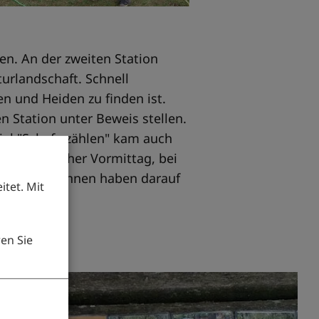
en. An der zweiten Station
urlandschaft. Schnell
en und Heiden zu finden ist.
n Station unter Beweis stellen.
piel "Schafe zählen" kam auch
hslungsreicher Vormittag, bei
 Praktikantinnen haben darauf
tet. Mit
en Sie