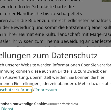
 werden. In der Schafkiste hatte die
, einer Handtasche bis zu Schafpellets
aren auch die Bilder zu unterschiedlichsten Schafrass
en der Beweidung und somit die Entstehung einer Kult
h in ihrer Heimat eine Kulturlandschaft mit Magerras
lässler ihr Wissen zum Thema Beweidung an der letzte
 konnte die Rangerin viele Fakten vermitteln. Beim S
tellungen zum Datenschutz
sgesamt war es ein äußerst interessanter und abwec
r hätte sein können. Frau Schneider und ihre beiden
h unserer Website werden Informationen über Sie verarbei
tationen in der Turnhalle fortgesetzt.
immung können diese auch an Dritte, z.B. zum Zweck der
hen Auswertung, übermittelt werden. Sie können die hier
enen Einstellungen jederzeit abändern.
Mehr dazu erfahr
nschutzerklärung
/
Impressum
.
chnisch notwendige Cookies
(immer erforderlich)
1
Dienst